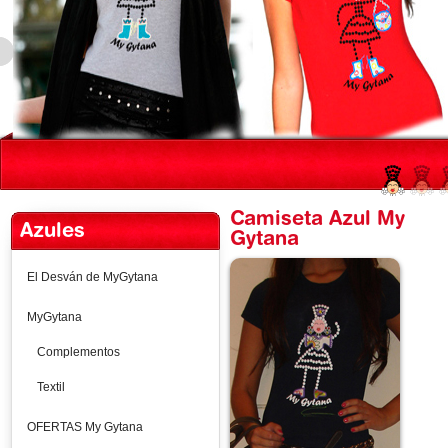
Camiseta Azul My
Azules
Gytana
El Desván de MyGytana
MyGytana
Complementos
Textil
OFERTAS My Gytana