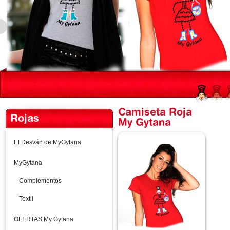
Camiseta Roja
Rojas
My Gytana
El Desván de MyGytana
MyGytana
Complementos
Textil
OFERTAS My Gytana