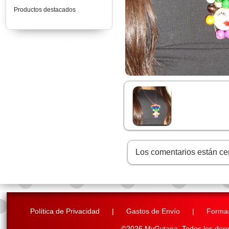
Productos destacados
Los comentarios están ce
Política de Privacidad
|
Gastos de Envío
|
Forma
©2026 MyGytana,
Todos los der